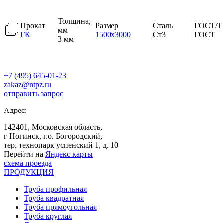
Толщина,
Прокат
Размер
Сталь
ГОСТ/Т
мм
ГК
1500х3000
Ст3
ГОСТ
3 мм
+7 (495) 645-01-23
zakaz@ntpz.ru
отправить запрос
Адрес:
142401, Московская область,
г Ногинск, г.о. Богородский,
тер. технопарк успенский 1, д. 10
Перейти на
Яндекс карты
схема проезда
ПРОДУКЦИЯ
Труба профильная
Труба квадратная
Труба прямоугольная
Труба круглая