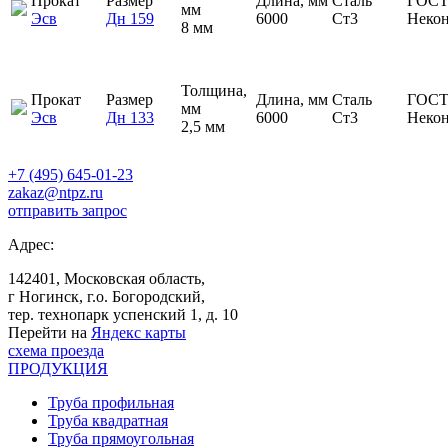
Прокат
Размер
Длина, мм
Сталь
ГОСТ
мм
Эсв
Дн 159
6000
Ст3
Неко
8 мм
Толщина,
Прокат
Размер
Длина, мм
Сталь
ГОСТ
мм
Эсв
Дн 133
6000
Ст3
Неко
2,5 мм
+7 (495) 645-01-23
zakaz@ntpz.ru
отправить запрос
Адрес:
142401, Московская область,
г Ногинск, г.о. Богородский,
тер. технопарк успенский 1, д. 10
Перейти на
Яндекс карты
схема проезда
ПРОДУКЦИЯ
Труба профильная
Труба квадратная
Труба прямоугольная