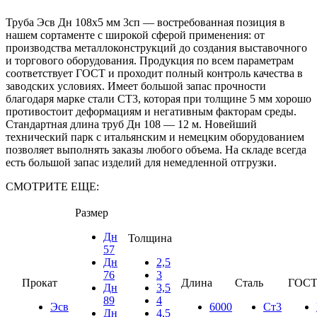
Труба Эсв Дн 108x5 мм 3сп — востребованная позиция в
нашем сортаменте с широкой сферой применения: от
производства металлоконструкций до создания выставочного
и торгового оборудования. Продукция по всем параметрам
соответствует ГОСТ и проходит полный контроль качества в
заводских условиях. Имеет большой запас прочности
благодаря марке стали СТ3, которая при толщине 5 мм хорошо
противостоит деформациям и негативным факторам среды.
Стандартная длина труб Дн 108 — 12 м. Новейший
технический парк с итальянским и немецким оборудованием
позволяет выполнять заказы любого объема. На складе всегда
есть большой запас изделий для немедленной отгрузки.
СМОТРИТЕ ЕЩЕ:
Размер
Дн
Толщина
57
Дн
2,5
76
3
Прокат
Длина
Сталь
ГОСТ
Дн
3,5
89
4
Эсв
6000
Ст3
Дн
4,5