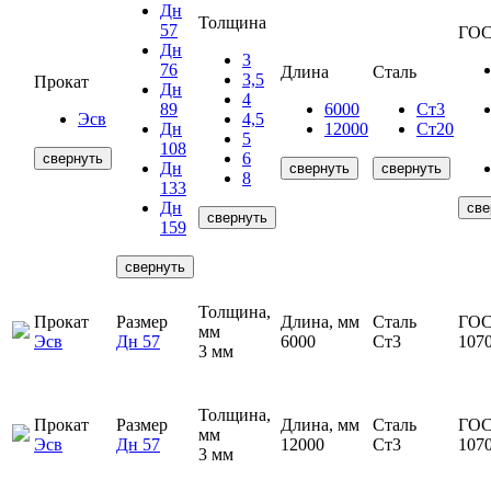
Дн
Толщина
57
ГОС
Дн
3
76
Длина
Сталь
3,5
Прокат
Дн
4
89
6000
Ст3
Эсв
4,5
Дн
12000
Ст20
5
108
6
свернуть
Дн
свернуть
свернуть
8
133
Дн
све
свернуть
159
свернуть
Толщина,
Прокат
Размер
Длина, мм
Сталь
ГОС
мм
Эсв
Дн 57
6000
Ст3
107
3 мм
Толщина,
Прокат
Размер
Длина, мм
Сталь
ГОС
мм
Эсв
Дн 57
12000
Ст3
107
3 мм