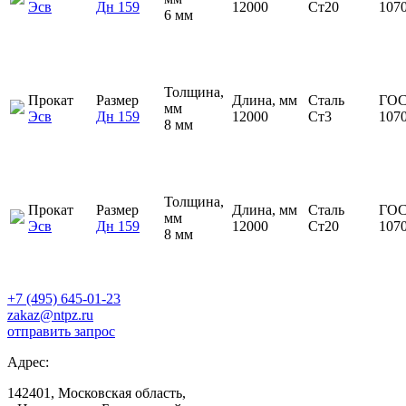
Эсв
Дн 159
12000
Ст20
107
6 мм
Толщина,
Прокат
Размер
Длина, мм
Сталь
ГОС
мм
Эсв
Дн 159
12000
Ст3
107
8 мм
Толщина,
Прокат
Размер
Длина, мм
Сталь
ГОС
мм
Эсв
Дн 159
12000
Ст20
107
8 мм
+7 (495) 645-01-23
zakaz@ntpz.ru
отправить запрос
Адрес:
142401, Московская область,