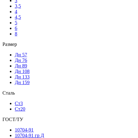
3
3,5
4
4,5
5
6
8
Размер
Дн 57
Дн 76
Дн 89
Дн 108
Дн 133
Дн 159
Сталь
Ст3
Ст20
ГОСТ/ТУ
10704-91
10704-91 гр Д