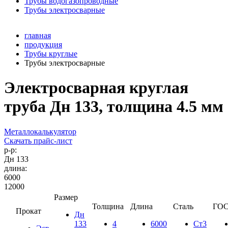
Трубы водогазопроводные
Трубы электросварные
главная
продукция
Трубы круглые
Трубы электросварные
Электросварная круглая
труба Дн 133, толщина 4.5 мм
Металлокалькулятор
Скачать прайс-лист
р-р:
Дн 133
длина:
6000
12000
Размер
Толщина
Длина
Сталь
ГОС
Прокат
Дн
133
4
6000
Ст3