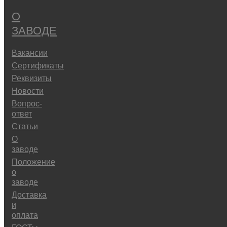
О
ЗАВОДЕ
Вакансии
Сертификаты
Реквизиты
Новости
Вопрос-
ответ
Статьи
О
заводе
Положение
о
заводе
Доставка
и
оплата