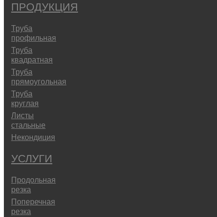
ПРОДУКЦИЯ
Труба
профильная
Труба
квадратная
Труба
прямоугольная
Труба
круглая
Листы
стальные
Некондиция
УСЛУГИ
Продольная
резка
Поперечная
резка