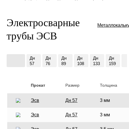
Электросварные
Металлокальк
трубы ЭСВ
Дн
Дн
Дн
Дн
Дн
Дн
.
57
76
89
108
133
159
Прокат
Размер
Толщина
Эсв
Дн 57
3 мм
Эсв
Дн 57
3 мм