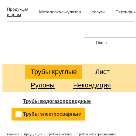
Продукция
Металлокалькулятор
Услуги
Сертифик
и цены
Трубы профильные
Трубы круглые
Лист
Рулоны
Некондиция
Трубы водогазопроводные
Трубы электросварные
главная
продукция
трубы круглые
трубы электросварные