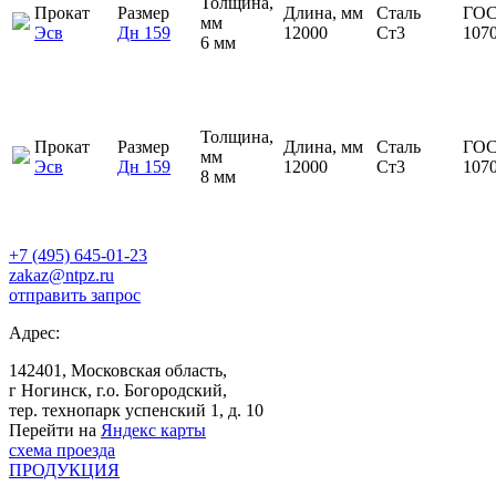
Толщина,
Прокат
Размер
Длина, мм
Сталь
ГОС
мм
Эсв
Дн 159
12000
Ст3
107
6 мм
Толщина,
Прокат
Размер
Длина, мм
Сталь
ГОС
мм
Эсв
Дн 159
12000
Ст3
107
8 мм
+7 (495) 645-01-23
zakaz@ntpz.ru
отправить запрос
Адрес:
142401, Московская область,
г Ногинск, г.о. Богородский,
тер. технопарк успенский 1, д. 10
Перейти на
Яндекс карты
схема проезда
ПРОДУКЦИЯ