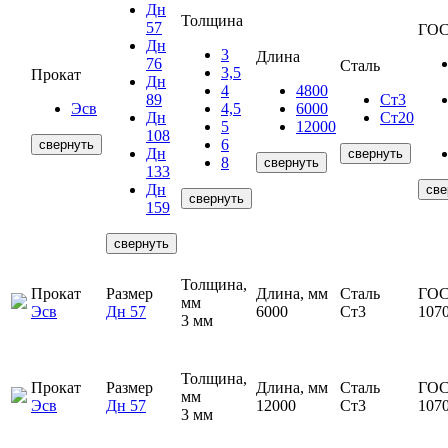
Дн
Толщина
57
ГОС
Дн
3
Длина
76
Сталь
3,5
Прокат
Дн
4
4800
89
Ст3
Эсв
4,5
6000
Дн
Ст20
5
12000
108
6
свернуть
Дн
свернуть
8
свернуть
133
Дн
све
свернуть
159
свернуть
Толщина,
Прокат
Размер
Длина, мм
Сталь
ГОС
мм
Эсв
Дн 57
6000
Ст3
107
3 мм
Толщина,
Прокат
Размер
Длина, мм
Сталь
ГОС
мм
Эсв
Дн 57
12000
Ст3
107
3 мм