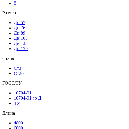
8
Размер
Дн 57
Дн 76
Дн 89
Дн 108
Дн 133
Дн 159
Сталь
Ст3
Ст20
ГОСТ/ТУ
10704-91
10704-91 гр Д
ТУ
Длина
4800
6000