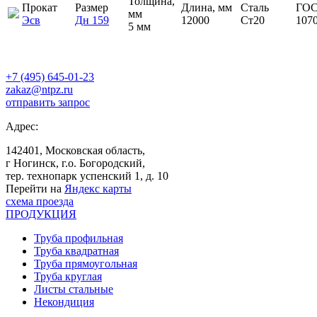
Толщина,
Прокат
Размер
Длина, мм
Сталь
ГОС
мм
Эсв
Дн 159
12000
Ст20
107
5 мм
+7 (495) 645-01-23
zakaz@ntpz.ru
отправить запрос
Адрес:
142401, Московская область,
г Ногинск, г.о. Богородский,
тер. технопарк успенский 1, д. 10
Перейти на
Яндекс карты
схема проезда
ПРОДУКЦИЯ
Труба профильная
Труба квадратная
Труба прямоугольная
Труба круглая
Листы стальные
Некондиция