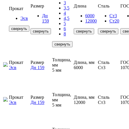
3
Размер
Длина
Сталь
ГОС
3,5
Прокат
4
Дн
6000
Ст3
Эсв
4,5
159
12000
Ст20
5
6
свернуть
свернуть
свернуть
свернуть
све
8
свернуть
Толщина,
Прокат
Размер
Длина, мм
Сталь
ГОС
мм
Эсв
Дн 159
6000
Ст3
107
5 мм
Толщина,
Прокат
Размер
Длина, мм
Сталь
ГОС
мм
Эсв
Дн 159
12000
Ст3
107
5 мм