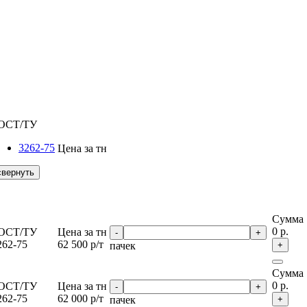
ОСТ/ТУ
3262-75
Цена за тн
свернуть
Сумма
0
р.
ОСТ/ТУ
Цена за тн
-
+
262-75
62 500
р/т
пачек
+
Сумма
0
р.
ОСТ/ТУ
Цена за тн
-
+
262-75
62 000
р/т
пачек
+