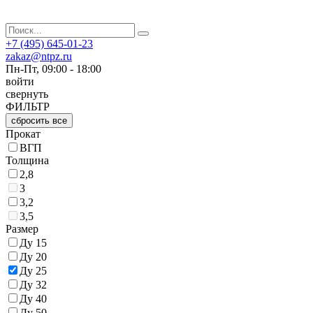
+7 (495) 645-01-23
zakaz@ntpz.ru
Пн-Пт, 09:00 - 18:00
войти
свернуть
ФИЛЬТР
сбросить все
Прокат
ВГП
Толщина
2,8
3
3,2
3,5
Размер
Ду 15
Ду 20
Ду 25
Ду 32
Ду 40
Ду 50