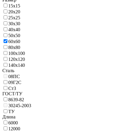
15х15
20х20
25х25
30х30
40х40
50х50
60х60
80х80
100х100
120х120
140х140
Сталь
08ПС
09Г2С
Ст3
ГОСТ/ТУ
8639-82
30245-2003
ТУ
Длина
6000
12000