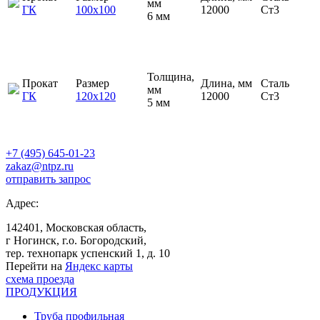
мм
ГК
100х100
12000
Ст3
6 мм
Толщина,
Прокат
Размер
Длина, мм
Сталь
мм
ГК
120х120
12000
Ст3
5 мм
+7 (495) 645-01-23
zakaz@ntpz.ru
отправить запрос
Адрес:
142401, Московская область,
г Ногинск, г.о. Богородский,
тер. технопарк успенский 1, д. 10
Перейти на
Яндекс карты
схема проезда
ПРОДУКЦИЯ
Труба профильная