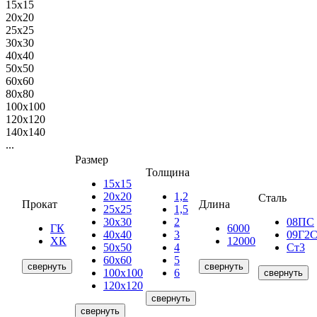
15х15
20х20
25х25
30х30
40х40
50х50
60х60
80х80
100х100
120х120
140х140
...
Размер
Толщина
15х15
20х20
1,2
Сталь
Прокат
Длина
25х25
1,5
30х30
2
08ПС
ГК
6000
40х40
3
09Г2
ХК
12000
50х50
4
Ст3
60х60
5
свернуть
свернуть
100х100
6
свернуть
120х120
свернуть
свернуть