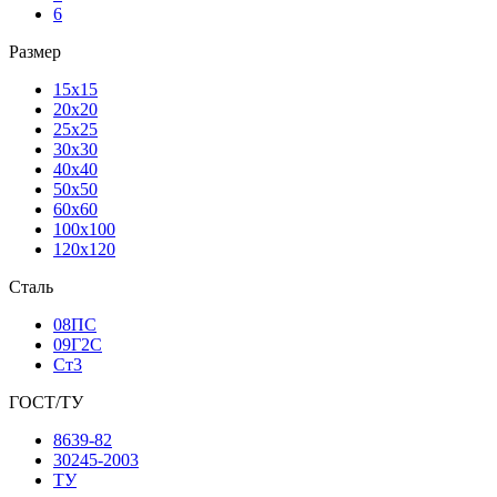
6
Размер
15х15
20х20
25х25
30х30
40х40
50х50
60х60
100х100
120х120
Сталь
08ПС
09Г2С
Ст3
ГОСТ/ТУ
8639-82
30245-2003
ТУ