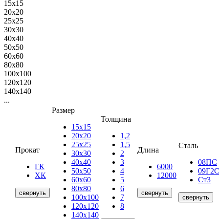
15х15
20х20
25х25
30х30
40х40
50х50
60х60
80х80
100х100
120х120
140х140
...
Размер
Толщина
15х15
20х20
1,2
25х25
1,5
Сталь
Прокат
Длина
30х30
2
40х40
3
08ПС
ГК
6000
50х50
4
09Г2
ХК
12000
60х60
5
Ст3
80х80
6
свернуть
свернуть
100х100
7
свернуть
120х120
8
140х140