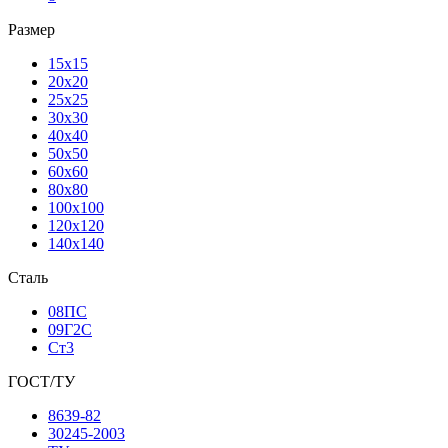
Размер
15х15
20х20
25х25
30х30
40х40
50х50
60х60
80х80
100х100
120х120
140х140
Сталь
08ПС
09Г2С
Ст3
ГОСТ/ТУ
8639-82
30245-2003