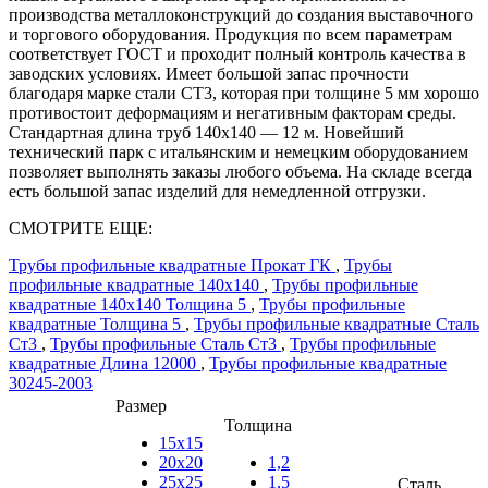
производства металлоконструкций до создания выставочного
и торгового оборудования. Продукция по всем параметрам
соответствует ГОСТ и проходит полный контроль качества в
заводских условиях. Имеет большой запас прочности
благодаря марке стали СТ3, которая при толщине 5 мм хорошо
противостоит деформациям и негативным факторам среды.
Стандартная длина труб 140х140 — 12 м. Новейший
технический парк с итальянским и немецким оборудованием
позволяет выполнять заказы любого объема. На складе всегда
есть большой запас изделий для немедленной отгрузки.
СМОТРИТЕ ЕЩЕ:
Трубы профильные квадратные Прокат ГК
,
Трубы
профильные квадратные 140х140
,
Трубы профильные
квадратные 140х140 Толщина 5
,
Трубы профильные
квадратные Толщина 5
,
Трубы профильные квадратные Сталь
Ст3
,
Трубы профильные Сталь Ст3
,
Трубы профильные
квадратные Длина 12000
,
Трубы профильные квадратные
30245-2003
Размер
Толщина
15х15
20х20
1,2
25х25
1,5
Сталь