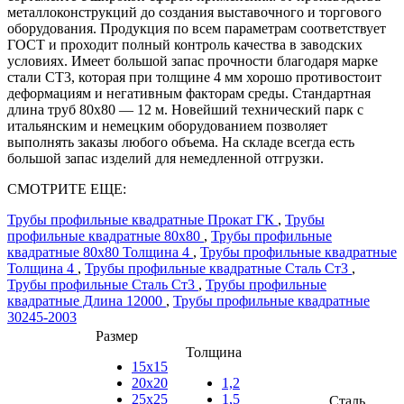
металлоконструкций до создания выставочного и торгового
оборудования. Продукция по всем параметрам соответствует
ГОСТ и проходит полный контроль качества в заводских
условиях. Имеет большой запас прочности благодаря марке
стали СТ3, которая при толщине 4 мм хорошо противостоит
деформациям и негативным факторам среды. Стандартная
длина труб 80х80 — 12 м. Новейший технический парк с
итальянским и немецким оборудованием позволяет
выполнять заказы любого объема. На складе всегда есть
большой запас изделий для немедленной отгрузки.
СМОТРИТЕ ЕЩЕ:
Трубы профильные квадратные Прокат ГК
,
Трубы
профильные квадратные 80х80
,
Трубы профильные
квадратные 80х80 Толщина 4
,
Трубы профильные квадратные
Толщина 4
,
Трубы профильные квадратные Сталь Ст3
,
Трубы профильные Сталь Ст3
,
Трубы профильные
квадратные Длина 12000
,
Трубы профильные квадратные
30245-2003
Размер
Толщина
15х15
20х20
1,2
25х25
1,5
Сталь