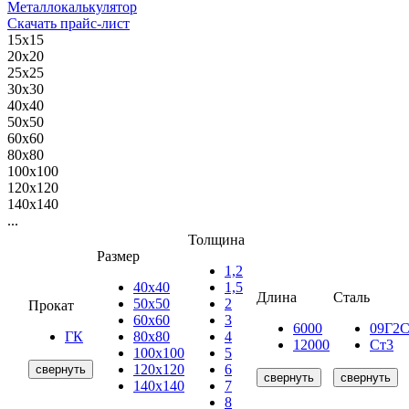
Металлокалькулятор
Скачать прайс-лист
15х15
20х20
25х25
30х30
40х40
50х50
60х60
80х80
100х100
120х120
140х140
...
Толщина
Размер
1,2
40х40
1,5
Длина
Сталь
50х50
2
Прокат
60х60
3
6000
09Г2
ГК
80х80
4
12000
Ст3
100х100
5
120х120
6
свернуть
свернуть
свернуть
140х140
7
8