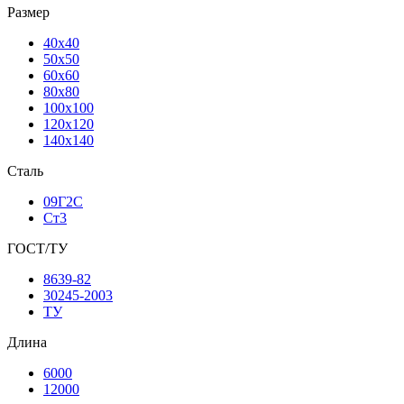
Размер
40х40
50х50
60х60
80х80
100х100
120х120
140х140
Сталь
09Г2С
Ст3
ГОСТ/ТУ
8639-82
30245-2003
ТУ
Длина
6000
12000