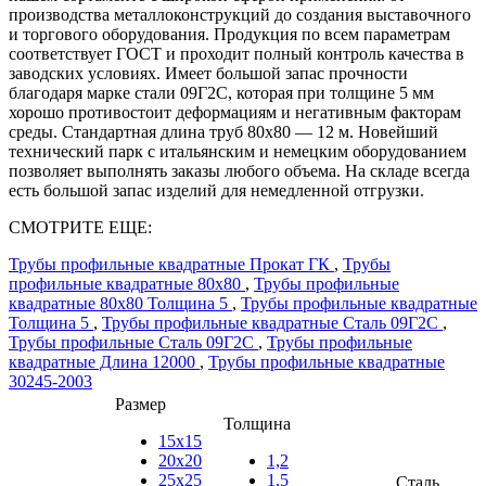
производства металлоконструкций до создания выставочного
и торгового оборудования. Продукция по всем параметрам
соответствует ГОСТ и проходит полный контроль качества в
заводских условиях. Имеет большой запас прочности
благодаря марке стали 09Г2С, которая при толщине 5 мм
хорошо противостоит деформациям и негативным факторам
среды. Стандартная длина труб 80х80 — 12 м. Новейший
технический парк с итальянским и немецким оборудованием
позволяет выполнять заказы любого объема. На складе всегда
есть большой запас изделий для немедленной отгрузки.
СМОТРИТЕ ЕЩЕ:
Трубы профильные квадратные Прокат ГК
,
Трубы
профильные квадратные 80х80
,
Трубы профильные
квадратные 80х80 Толщина 5
,
Трубы профильные квадратные
Толщина 5
,
Трубы профильные квадратные Сталь 09Г2С
,
Трубы профильные Сталь 09Г2С
,
Трубы профильные
квадратные Длина 12000
,
Трубы профильные квадратные
30245-2003
Размер
Толщина
15х15
20х20
1,2
25х25
1,5
Сталь