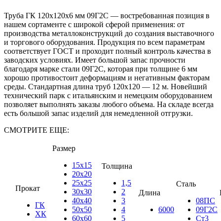
Труба ГК 120х120x6 мм 09Г2С — востребованная позиция в
нашем сортаменте с широкой сферой применения: от
производства металлоконструкций до создания выставочного
и торгового оборудования. Продукция по всем параметрам
соответствует ГОСТ и проходит полный контроль качества в
заводских условиях. Имеет большой запас прочности
благодаря марке стали 09Г2С, которая при толщине 6 мм
хорошо противостоит деформациям и негативным факторам
среды. Стандартная длина труб 120х120 — 12 м. Новейший
технический парк с итальянским и немецким оборудованием
позволяет выполнять заказы любого объема. На складе всегда
есть большой запас изделий для немедленной отгрузки.
СМОТРИТЕ ЕЩЕ:
Размер
15х15
Толщина
20х20
25х25
1,5
Сталь
Прокат
30х30
2
Длина
40х40
3
08ПС
ГК
50х50
4
6000
09Г2С
ХК
60х60
5
Ст3