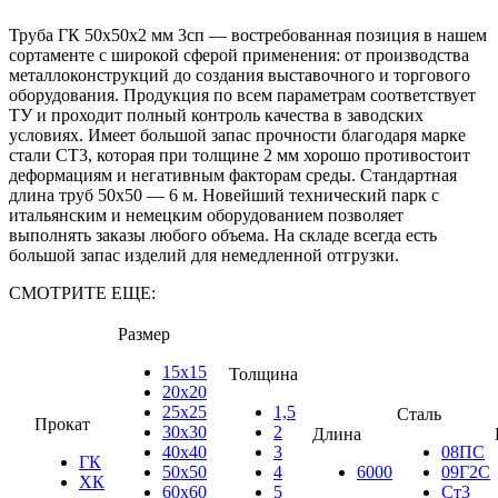
Труба ГК 50х50x2 мм 3сп — востребованная позиция в нашем
сортаменте с широкой сферой применения: от производства
металлоконструкций до создания выставочного и торгового
оборудования. Продукция по всем параметрам соответствует
ТУ и проходит полный контроль качества в заводских
условиях. Имеет большой запас прочности благодаря марке
стали СТ3, которая при толщине 2 мм хорошо противостоит
деформациям и негативным факторам среды. Стандартная
длина труб 50х50 — 6 м. Новейший технический парк с
итальянским и немецким оборудованием позволяет
выполнять заказы любого объема. На складе всегда есть
большой запас изделий для немедленной отгрузки.
СМОТРИТЕ ЕЩЕ:
Размер
15х15
Толщина
20х20
25х25
1,5
Сталь
Прокат
30х30
2
Длина
40х40
3
08ПС
ГК
50х50
4
6000
09Г2С
ХК
60х60
5
Ст3