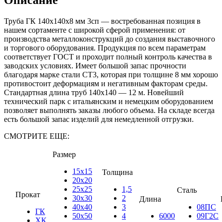
Труба ГК 140х140x8 мм 3сп — востребованная позиция в
нашем сортаменте с широкой сферой применения: от
производства металлоконструкций до создания выставочного
и торгового оборудования. Продукция по всем параметрам
соответствует ГОСТ и проходит полный контроль качества в
заводских условиях. Имеет большой запас прочности
благодаря марке стали СТ3, которая при толщине 8 мм хорошо
противостоит деформациям и негативным факторам среды.
Стандартная длина труб 140х140 — 12 м. Новейший
технический парк с итальянским и немецким оборудованием
позволяет выполнять заказы любого объема. На складе всегда
есть большой запас изделий для немедленной отгрузки.
СМОТРИТЕ ЕЩЕ:
Размер
15х15
Толщина
20х20
25х25
1,5
Сталь
Прокат
30х30
2
Длина
40х40
3
08ПС
ГК
50х50
4
6000
09Г2С
ХК