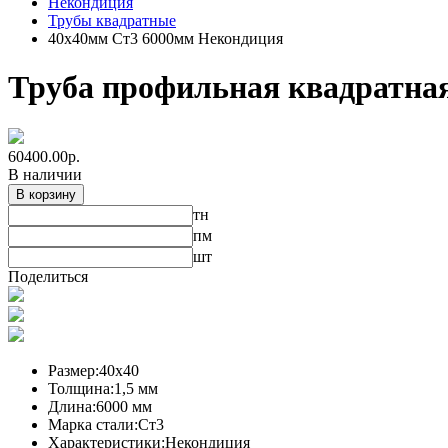
Некондиция
Трубы квадратные
40х40мм Ст3 6000мм Некондиция
Труба профильная квадратная
60400.00
р.
В наличии
В корзину
тн
пм
шт
Поделиться
Размер:
40х40
Толщина:
1,5 мм
Длина:
6000 мм
Марка стали:
Ст3
Характеристики:
Некондиция